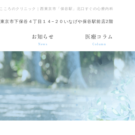
こころのクリニック｜西東京市「保谷駅」北口すぐの心療内科
東京市下保谷４丁目１４−２０いなげや保谷駅前店2階
ス
お知らせ
医療コラム
News
Column