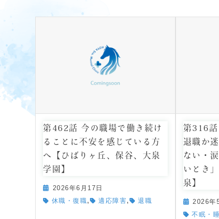
第462話 今の職場で働き続け
第316
ることに不安を感じている方
退職か
へ【ひばりヶ丘、保谷、大泉
ない・
学園】
いとき
泉】
2026年6月17日
,
,
休職・復職
適応障害
退職
2026年
不眠・