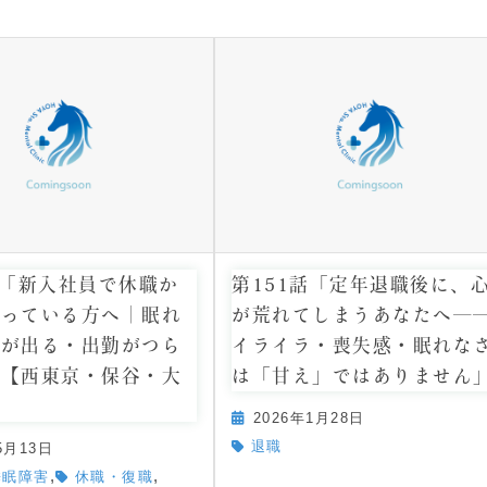
話「新入社員で休職か
第151話「定年退職後に、
迷っている方へ｜眠れ
が荒れてしまうあなたへ―
涙が出る・出勤がつら
イライラ・喪失感・眠れな
」【西東京・保谷・大
は「甘え」ではありません
2026年1月28日
退職
5月13日
,
,
睡眠障害
休職・復職