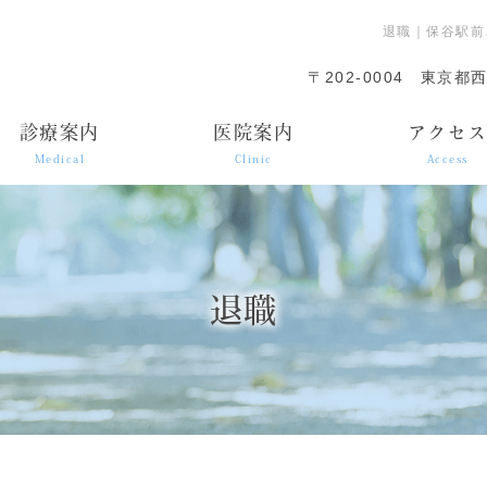
退職｜保谷駅前
〒202-0004
東京都西
診療案内
医院案内
アクセ
Medical
Clinic
Access
退職