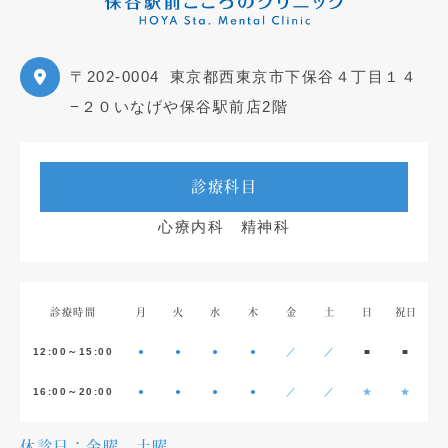
〒202-0004
東京都西東京市下保谷４丁目１４
−２０いなげや保谷駅前店2階
診療科目
心療内科 精神科
診療時間
月
火
水
木
金
土
日
祝日
12:00～15:00
●
●
●
●
／
／
■
■
16:00～20:00
●
●
●
●
／
／
★
★
休診日：金曜、土曜