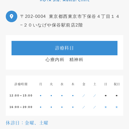
〒202-0004
東京都西東京市下保谷４丁目１４
−２０いなげや保谷駅前店2階
診療科目
心療内科 精神科
診療時間
月
火
水
木
金
土
日
祝日
12:00～15:00
●
●
●
●
／
／
■
■
16:00～20:00
●
●
●
●
／
／
★
★
休診日：金曜、土曜