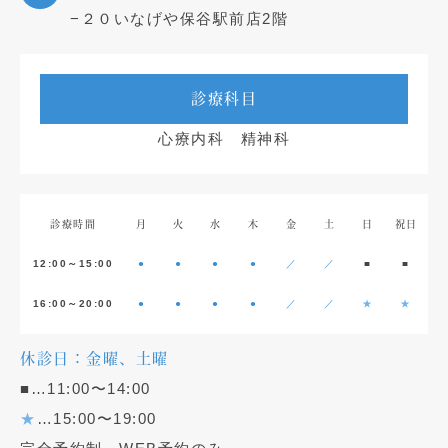
−２０いなげや保谷駅前店2階
診療科目
心療内科 精神科
診療時間
月
火
水
木
金
土
日
祝日
12:00～15:00
●
●
●
●
／
／
■
■
16:00～20:00
●
●
●
●
／
／
★
★
休診日：金曜、土曜
■…11:00〜14:00
★
…15:00〜19:00