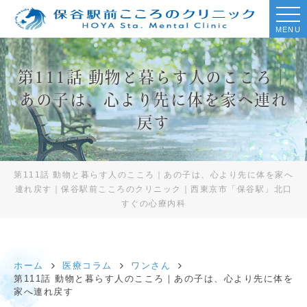
MENU
第111話 動物と暮らす人のこころ｜
あの子は、心より先に体を家へ連れ
戻す
第111話 動物と暮らす人のこころ｜あの子は、心より先に体を家へ
連れ戻す｜保谷駅前こころのクリニック｜西東京市「保谷駅」北口
すぐの心療内科
ホーム
医療コラム
ワンさん
第111話 動物と暮らす人のこころ｜あの子は、心より先に体を
家へ連れ戻す