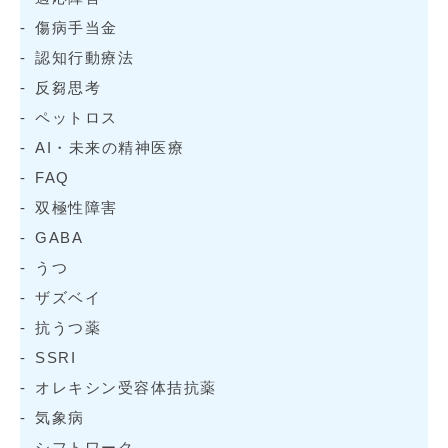
傷病手当金
認知行動療法
反芻思考
ペットロス
AI・未来の精神医療
FAQ
双極性障害
GABA
うつ
ザズベイ
抗うつ薬
SSRI
オレキシン受容体拮抗薬
気象病
シフトワーク