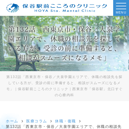
MENU
第132話「西東京市・保谷／大泉学
園エリアで、休職の相談先を探して
いる方が、受診の前に準備すると、
相談がスムーズになるメモ」
第132話「西東京市・保谷／大泉学園エリアで、休職の相談先を探
している方が、受診の前に準備すると、相談がスムーズになるメ
モ」｜保谷駅前こころのクリニック｜西東京市「保谷駅」北口すぐ
の心療内科
ホーム
医療コラム
休職・復職
第132話「西東京市・保谷／大泉学園エリアで、休職の相談先