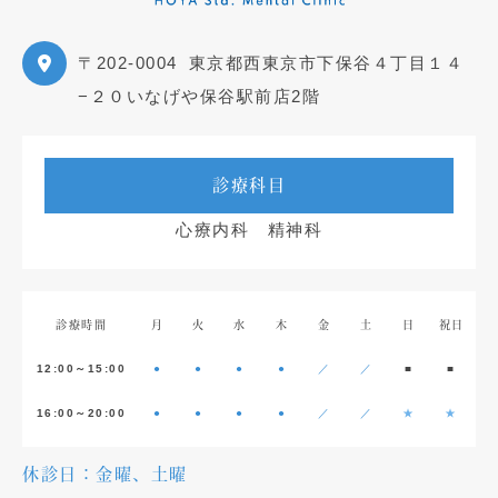
〒202-0004
東京都西東京市下保谷４丁目１４
−２０いなげや保谷駅前店2階
診療科目
心療内科 精神科
診療時間
月
火
水
木
金
土
日
祝日
12:00～15:00
●
●
●
●
／
／
■
■
16:00～20:00
●
●
●
●
／
／
★
★
休診日：金曜、土曜