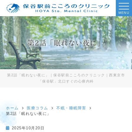
MENU
第2話「眠れない夜に」
第2話「眠れない夜に」｜保谷駅前こころのクリニック｜西東京市
「保谷駅」北口すぐの心療内科
ホーム
医療コラム
不眠・睡眠障害
第2話「眠れない夜に」
2025年10月20日