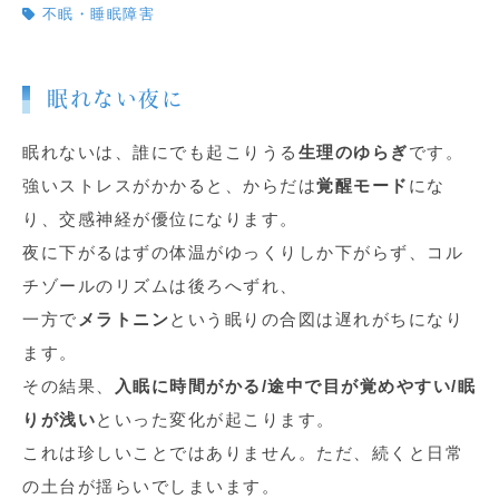
不眠・睡眠障害
眠れない夜に
眠れないは、誰にでも起こりうる
生理のゆらぎ
です。
強いストレスがかかると、からだは
覚醒モード
にな
り、交感神経が優位になります。
夜に下がるはずの体温がゆっくりしか下がらず、コル
チゾールのリズムは後ろへずれ、
一方で
メラトニン
という眠りの合図は遅れがちになり
ます。
その結果、
入眠に時間がかる/途中で目が覚めやすい/眠
りが浅い
といった変化が起こります。
これは珍しいことではありません。ただ、続くと日常
の土台が揺らいでしまいます。