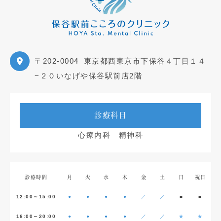
〒202-0004
東京都西東京市下保谷４丁目１４
−２０いなげや保谷駅前店2階
診療科目
心療内科 精神科
診療時間
月
火
水
木
金
土
日
祝日
12:00～15:00
●
●
●
●
／
／
■
■
16:00～20:00
●
●
●
●
／
／
★
★