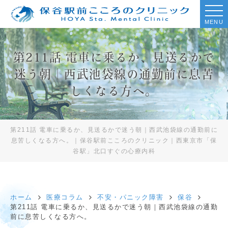
MENU
第211話 電車に乗るか、見送るかで
迷う朝｜西武池袋線の通勤前に息苦
しくなる方へ。
第211話 電車に乗るか、見送るかで迷う朝｜西武池袋線の通勤前に
息苦しくなる方へ。｜保谷駅前こころのクリニック｜西東京市「保
谷駅」北口すぐの心療内科
ホーム
医療コラム
不安・パニック障害
保谷
第211話 電車に乗るか、見送るかで迷う朝｜西武池袋線の通勤
前に息苦しくなる方へ。