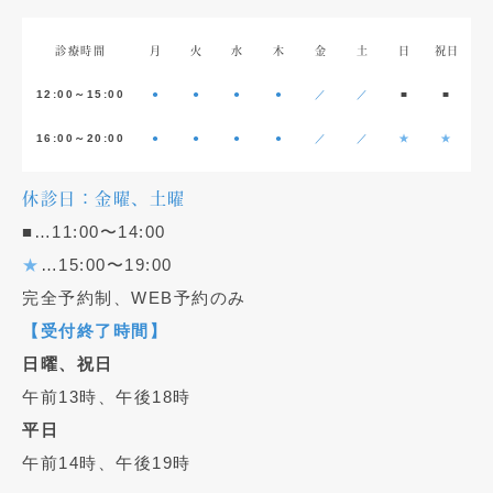
診療時間
月
火
水
木
金
土
日
祝日
12:00～15:00
●
●
●
●
／
／
■
■
16:00～20:00
●
●
●
●
／
／
★
★
休診日：金曜、土曜
■…11:00〜14:00
★
…15:00〜19:00
完全予約制、WEB予約のみ
【受付終了時間】
日曜、祝日
午前13時、午後18時
平日
午前14時、午後19時