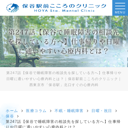
MENU
第247話【保谷で睡眠障害の相談先
を探している方へ】仕事帰りや日曜
に通いやすい心療内科とは？
第247話【保谷で睡眠障害の相談先を探している方へ】仕事帰りや
日曜に通いやすい心療内科とは？｜保谷駅前こころのクリニック｜
西東京市「保谷駅」北口すぐの心療内科
ホーム
医療コラム
不眠・睡眠障害
日曜・祝日
保谷
第247話【保谷で睡眠障害の相談先を探している方へ】仕事帰
りや日曜に通いやすい心療内科とは？