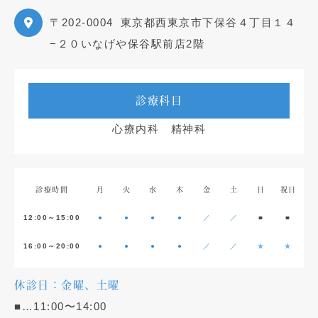
〒202-0004
東京都西東京市下保谷４丁目１４
−２０いなげや保谷駅前店2階
診療科目
心療内科 精神科
診療時間
月
火
水
木
金
土
日
祝日
12:00～15:00
●
●
●
●
／
／
■
■
16:00～20:00
●
●
●
●
／
／
★
★
休診日：金曜、土曜
■…11:00〜14:00