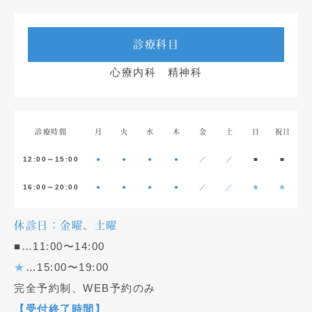
診療科目
心療内科 精神科
診療時間
月
火
水
木
金
土
日
祝日
12:00～15:00
●
●
●
●
／
／
■
■
16:00～20:00
●
●
●
●
／
／
★
★
休診日：金曜、土曜
■…11:00〜14:00
★
…15:00〜19:00
完全予約制、WEB予約のみ
【受付終了時間】