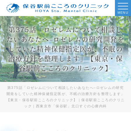
MENU
第375話「ロゼレムについて相談し
たいあなたへ–ロゼレムの研究開発を
していた精神保健指定医が、不眠の
治療方針を整理します」【東京・保
谷駅前こころのクリニック】
第375話「ロゼレムについて相談したいあなたへ–ロゼレムの研究
開発をしていた精神保健指定医が、不眠の治療方針を整理します」
【東京・保谷駅前こころのクリニック】｜保谷駅前こころのクリニ
ック｜西東京市「保谷駅」北口すぐの心療内科