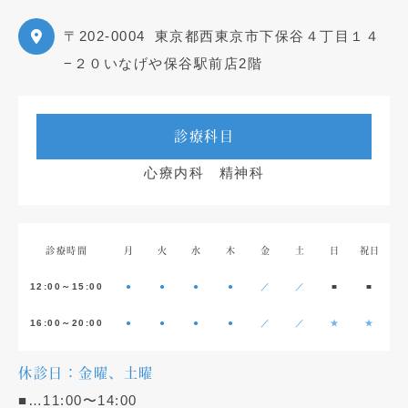
〒202-0004
東京都西東京市下保谷４丁目１４
−２０いなげや保谷駅前店2階
診療科目
心療内科 精神科
診療時間
月
火
水
木
金
土
日
祝日
12:00～15:00
●
●
●
●
／
／
■
■
16:00～20:00
●
●
●
●
／
／
★
★
休診日：金曜、土曜
■…11:00〜14:00