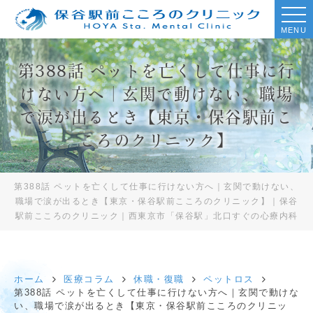
MENU
第388話 ペットを亡くして仕事に行
けない方へ｜玄関で動けない、職場
で涙が出るとき【東京・保谷駅前こ
ころのクリニック】
第388話 ペットを亡くして仕事に行けない方へ｜玄関で動けない、
職場で涙が出るとき【東京・保谷駅前こころのクリニック】｜保谷
駅前こころのクリニック｜西東京市「保谷駅」北口すぐの心療内科
ホーム
医療コラム
休職・復職
ペットロス
第388話 ペットを亡くして仕事に行けない方へ｜玄関で動けな
い、職場で涙が出るとき【東京・保谷駅前こころのクリニッ