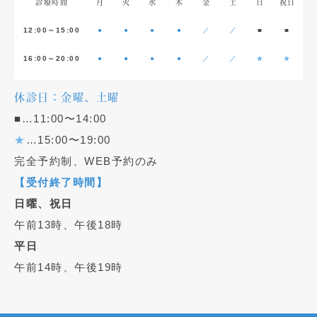
診療時間
月
火
水
木
金
土
日
祝日
12:00～15:00
●
●
●
●
／
／
■
■
16:00～20:00
●
●
●
●
／
／
★
★
休診日：金曜、土曜
■…11:00〜14:00
★
…15:00〜19:00
完全予約制、WEB予約のみ
【受付終了時間】
日曜、祝日
午前13時、午後18時
平日
午前14時、午後19時