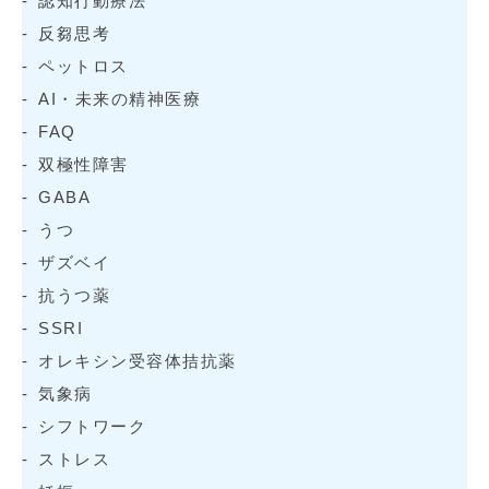
認知行動療法
反芻思考
ペットロス
AI・未来の精神医療
FAQ
双極性障害
GABA
うつ
ザズベイ
抗うつ薬
SSRI
オレキシン受容体拮抗薬
気象病
シフトワーク
ストレス