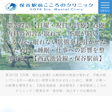
MENU
第397話【日曜・祝日も診療】心療
内科の初診が取れず、不眠が続いて
いる方へ–眠れない状態を長引かせな
いために、睡眠・仕事への影響を整
理する」【西武池袋線・保谷駅前】
第397話【日曜・祝日も診療】心療内科の初診が取れず、不眠が続
いている方へ–眠れない状態を長引かせないために、睡眠・仕事へ
の影響を整理する」【西武池袋線・保谷駅前】｜保谷駅前こころの
クリニック｜西東京市「保谷駅」北口すぐの心療内科