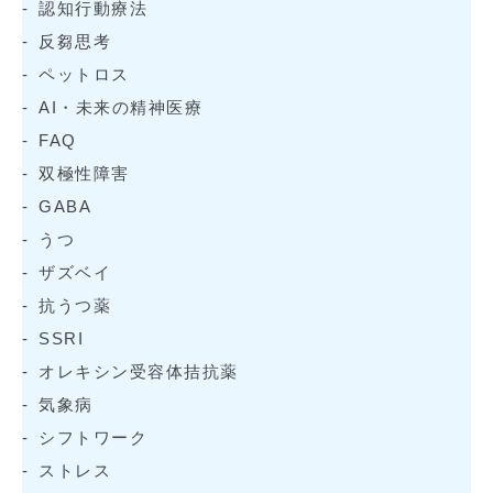
認知行動療法
反芻思考
ペットロス
AI・未来の精神医療
FAQ
双極性障害
GABA
うつ
ザズベイ
抗うつ薬
SSRI
オレキシン受容体拮抗薬
気象病
シフトワーク
ストレス