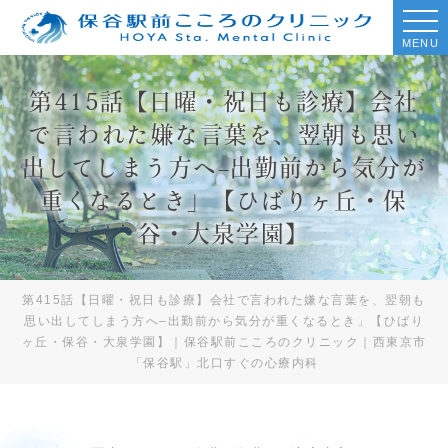
MENU
第415話【日曜・祝日も診療】会社
で言われた嫌な言葉を、翌朝も思い
出してしまう方へ–出勤前から気分が
重くなるとき」【ひばりヶ丘・保
谷・大泉学園】
第415話【日曜・祝日も診療】会社で言われた嫌な言葉を、翌朝も
思い出してしまう方へ–出勤前から気分が重くなるとき」【ひばり
ヶ丘・保谷・大泉学園】｜保谷駅前こころのクリニック｜西東京市
「保谷駅」北口すぐの心療内科