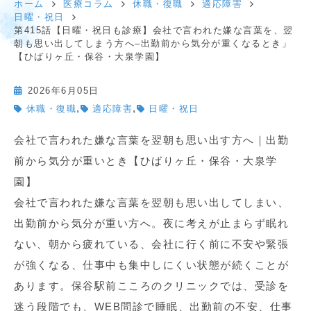
ホーム
医療コラム
休職・復職
適応障害
日曜・祝日
第415話【日曜・祝日も診療】会社で言われた嫌な言葉を、翌
朝も思い出してしまう方へ–出勤前から気分が重くなるとき」
【ひばりヶ丘・保谷・大泉学園】
2026年6月05日
,
,
休職・復職
適応障害
日曜・祝日
会社で言われた嫌な言葉を翌朝も思い出す方へ｜出勤
前から気分が重いとき【ひばりヶ丘・保谷・大泉学
園】
会社で言われた嫌な言葉を翌朝も思い出してしまい、
出勤前から気分が重い方へ。夜に考えが止まらず眠れ
ない、朝から疲れている、会社に行く前に不安や緊張
が強くなる、仕事中も集中しにくい状態が続くことが
あります。保谷駅前こころのクリニックでは、受診を
迷う段階でも、WEB問診で睡眠、出勤前の不安、仕事