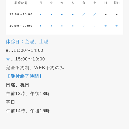
診療時間
月
火
水
木
金
土
日
祝日
12:00～15:00
●
●
●
●
／
／
■
■
16:00～20:00
●
●
●
●
／
／
★
★
休診日：金曜、土曜
■…11:00〜14:00
★
…15:00〜19:00
完全予約制、WEB予約のみ
【受付終了時間】
日曜、祝日
午前13時、午後18時
平日
午前14時、午後19時