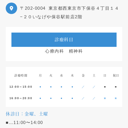
〒202-0004
東京都西東京市下保谷４丁目１４
−２０いなげや保谷駅前店2階
診療科目
心療内科 精神科
診療時間
月
火
水
木
金
土
日
祝日
12:00～15:00
●
●
●
●
／
／
■
■
16:00～20:00
●
●
●
●
／
／
★
★
休診日：金曜、土曜
■…11:00〜14:00