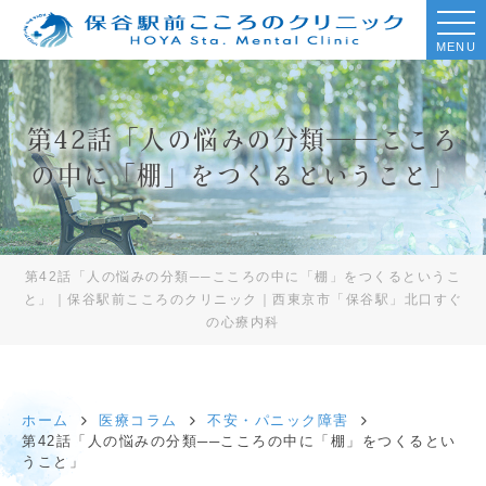
MENU
第42話「人の悩みの分類──こころ
の中に「棚」をつくるということ」
第42話「人の悩みの分類──こころの中に「棚」をつくるというこ
と」｜保谷駅前こころのクリニック｜西東京市「保谷駅」北口すぐ
の心療内科
ホーム
医療コラム
不安・パニック障害
第42話「人の悩みの分類──こころの中に「棚」をつくるとい
うこと」