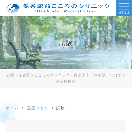
MENU
試験
試験｜保谷駅前こころのクリニック｜西東京市「保谷駅」北口すぐ
の心療内科
ホーム
医療コラム
試験