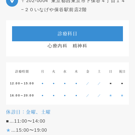
〒202-0004
東京都西東京市下保谷４丁目１４
−２０いなげや保谷駅前店2階
診療科目
心療内科 精神科
診療時間
月
火
水
木
金
土
日
祝日
12:00～15:00
●
●
●
●
／
／
■
■
16:00～20:00
●
●
●
●
／
／
★
★
休診日：金曜、土曜
■…11:00〜14:00
★
…15:00〜19:00