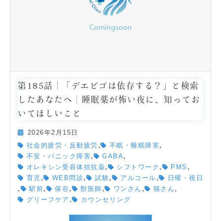
第185話｜「デエビゴは依存する？」と検索
したあなたへ｜睡眠薬が怖い夜に、知ってお
いてほしいこと
2026年2月15日
,
,
社会的疲労・反動疲労
不眠・睡眠障害
,
,
不安・パニック障害
GABA
,
,
,
オレキシン受容体拮抗薬
シフトワーク
PMS
,
,
,
,
育児
WEB問診
試験
アルコール
日曜・祝日
,
,
,
,
,
,
駅前
保谷
獣医師
ワンさん
猫さん
,
グリーフケア
カウンセリング