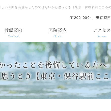
―苦しい時間を長引かせたのではないかと思うとき【東京・保谷駅前こころ
〒202-0004
東京都西
診療案内
医院案内
アクセ
Medical
Clinic
Access
なかったことを後悔している方
と思うとき【東京・保谷駅前ここ