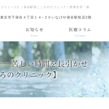
のクリニック】｜保谷駅前こころのクリニック｜西東京市「保
東京市下保谷４丁目１４−２０いなげや保谷駅前店2階
ス
お知らせ
医療コラム
News
Column
へ――苦しい時間を長引かせ
ろのクリニック】