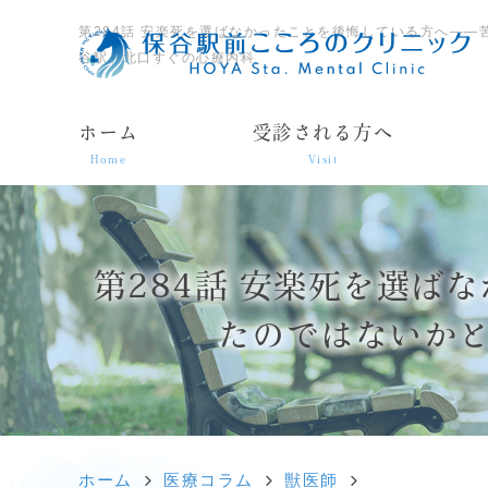
第284話 安楽死を選ばなかったことを後悔している方へ―
谷駅」北口すぐの心療内科
ホーム
受診される方へ
Home
Visit
第284話 安楽死を選ば
たのではないか
ホーム
医療コラム
獣医師