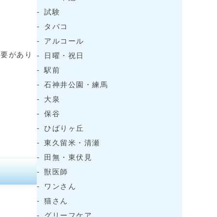
試験
タバコ
アルコール
必要があり
日曜・祝日
駅前
石神井公園・練馬
大泉
保谷
ひばりヶ丘
東久留米・清瀬
田無・東伏見
獣医師
ワンさん
猫さん
グリーフケア