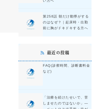
い方へ
第258話 朝だけ動悸がする
のはなぜ？｜起床時・出勤
前に胸がドキドキする方へ
最近の投稿
FAQ(診察時間、診断書料金
など)
「治療を続けたせいで、苦
しませたのではないか」―