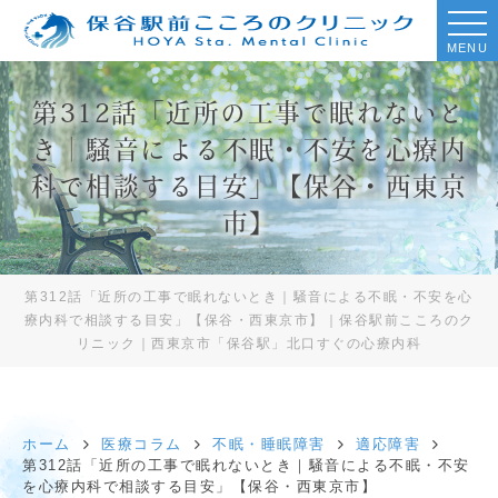
MENU
第312話「近所の工事で眠れないと
き｜騒音による不眠・不安を心療内
科で相談する目安」【保谷・西東京
市】
第312話「近所の工事で眠れないとき｜騒音による不眠・不安を心
療内科で相談する目安」【保谷・西東京市】｜保谷駅前こころのク
リニック｜西東京市「保谷駅」北口すぐの心療内科
ホーム
医療コラム
不眠・睡眠障害
適応障害
第312話「近所の工事で眠れないとき｜騒音による不眠・不安
を心療内科で相談する目安」【保谷・西東京市】