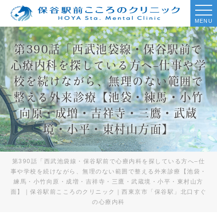
MENU
第390話「西武池袋線・保谷駅前で
心療内科を探している方へ–仕事や学
校を続けながら、無理のない範囲で
整える外来診療【池袋・練馬・小竹
向原・成増・吉祥寺・三鷹・武蔵
境・小平・東村山方面】
第390話「西武池袋線・保谷駅前で心療内科を探している方へ–仕
事や学校を続けながら、無理のない範囲で整える外来診療【池袋・
練馬・小竹向原・成増・吉祥寺・三鷹・武蔵境・小平・東村山方
面】｜保谷駅前こころのクリニック｜西東京市「保谷駅」北口すぐ
の心療内科