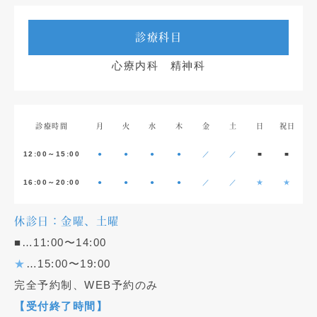
診療科目
心療内科 精神科
診療時間
月
火
水
木
金
土
日
祝日
12:00～15:00
●
●
●
●
／
／
■
■
16:00～20:00
●
●
●
●
／
／
★
★
休診日：金曜、土曜
■…11:00〜14:00
★
…15:00〜19:00
完全予約制、WEB予約のみ
【受付終了時間】