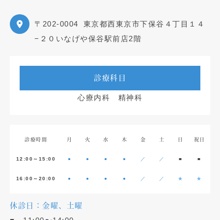
〒202-0004
東京都西東京市下保谷４丁目１４
−２０いなげや保谷駅前店2階
診療科目
心療内科 精神科
診療時間
月
火
水
木
金
土
日
祝日
12:00～15:00
●
●
●
●
／
／
■
■
16:00～20:00
●
●
●
●
／
／
★
★
休診日：金曜、土曜