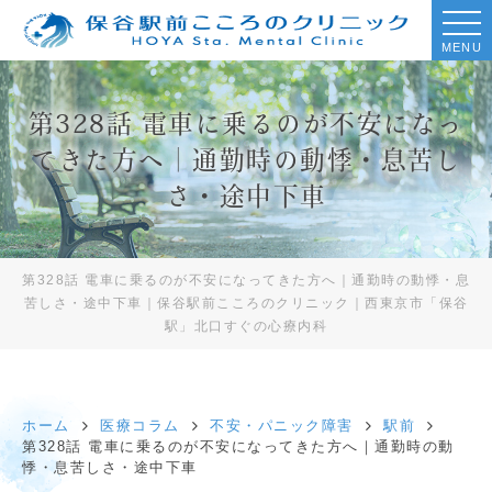
MENU
第328話 電車に乗るのが不安になっ
てきた方へ｜通勤時の動悸・息苦し
さ・途中下車
第328話 電車に乗るのが不安になってきた方へ｜通勤時の動悸・息
苦しさ・途中下車｜保谷駅前こころのクリニック｜西東京市「保谷
駅」北口すぐの心療内科
ホーム
医療コラム
不安・パニック障害
駅前
第328話 電車に乗るのが不安になってきた方へ｜通勤時の動
悸・息苦しさ・途中下車