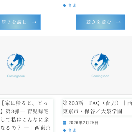
育児
続きを読む
続きを読む
話【家に帰ると、どっ
第203話 FAQ（育児）｜
】第3弾― 育児帰宅
東京市・保谷／大泉学園
うして私はこんなに余
2026年2月25日
なるの？ ―｜西東京
育児