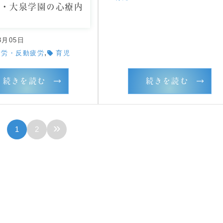
谷・大泉学園の心療内
3月05日
,
疲労・反動疲労
育児
続きを読む
続きを読む
»
1
2