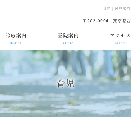
育児｜保谷駅前
〒202-0004
東京都西
診療案内
医院案内
アクセ
Medical
Clinic
Access
育児