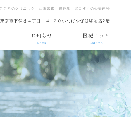
こころのクリニック｜西東京市「保谷駅」北口すぐの心療内科
東京市下保谷４丁目１４−２０いなげや保谷駅前店2階
ス
お知らせ
医療コラム
News
Column