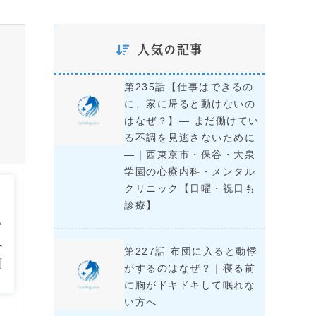
人気の記事
第235話【仕事はできるの
に、家に帰ると動けないの
はなぜ？】― まだ働けてい
る不調を見逃さないために
―｜西東京市・保谷・大泉
学園の心療内科・メンタル
る
クリニック【日曜・祝日も
診療】
ひ
へ
第227話 布団に入ると動悸
園
がするのはなぜ？｜寝る前
に胸がドキドキして眠れな
い方へ