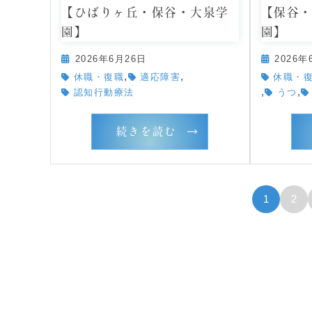
【ひばりヶ丘・保谷・大泉学
【保谷
園】
園】
2026年6月26日
2026年
,
,
休職・復職
適応障害
休職・
,
,
認知行動療法
うつ
続きを読む
1
2