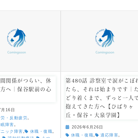
人間関係がつらい、休
第480話 診察室で涙がこぼ
い方へ｜保谷駅前の心
たら、それは始まりです｜
どり着くまで、ずっと一人
抱えてきた方へ【ひばりヶ
7月16日
丘・保谷・大泉学園】
,
疲労・反動疲労
,
睡眠障害
2026年6月26日
,
,
パニック障害
休職・復職
,
,
休職・復職
適応障害
,
,
,