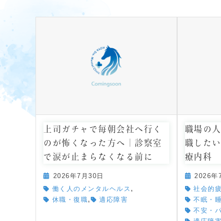
上司ガチャで毎朝会社へ行く
職場の
のが怖くなった方へ｜診察室
職した
で涙が止まらなくなる前に
療内科
2026年7月30日
2026年
,
働く人のメンタルヘルス
社会的
,
休職・復職
適応障害
不眠・
不安・