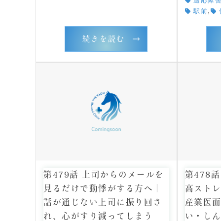
適応障
,
駅前
続きを読む
第479話 上司からのメールを
第478
見るだけで動悸がする方へ｜
高スト
話が通じない上司に振り回さ
産業医
れ、心がすり減ってしまう
い・し