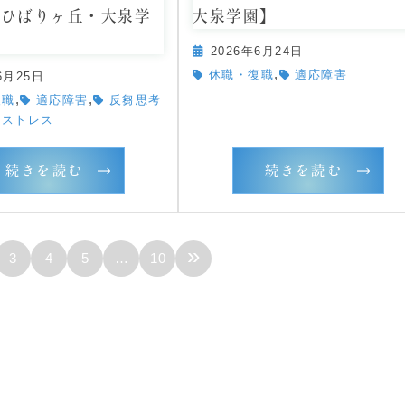
・ひばりヶ丘・大泉学
大泉学園】
2026年6月24日
,
休職・復職
適応障害
6月25日
,
,
復職
適応障害
反芻思考
ストレス
続きを読む
続きを読む
»
3
4
5
…
10