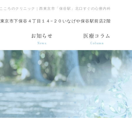
こころのクリニック｜西東京市「保谷駅」北口すぐの心療内科
東京市下保谷４丁目１４−２０いなげや保谷駅前店2階
ス
お知らせ
医療コラム
News
Column