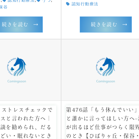
害
認知行動療法
うつ
認知行動療法
保谷
続きを読む
続きを読む
話 ストレスチェックで
第476話「もう休んでいい
レスと言われた方へ｜
と誰かに言ってほしい方へ–
面談を勧められ、だる
が出るほど仕事がつらく限
んどい・眠れないとき
のとき【ひばりヶ丘・保谷